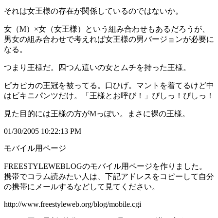
それは女王様の存在が関係しているのではないか。
女（M）×女（女王様）という組み合わせもあるだろうが、
男女の組み合わせで考えれば女王様の男バージョンが必要に
なる。
つまり王様だ。四つん這いの女とムチを持った王様。
ピカピカの王冠を被ってる。口ひげ。マントを着てるけど中
はビキニパンツだけ。「王様とお呼び！」ぴしっ！ぴしっ！
見た目的には王様の方がMっぽい。まさに裸の王様。
01/30/2005 10:22:13 PM
モバイル用ページ
FREESTYLEWEBLOGのモバイル用ページを作りました。
携帯でコラム読みたい人は、下記アドレスをコピーして自分
の携帯にメールするなどして見てください。
http://www.freestyleweb.org/blog/mobile.cgi