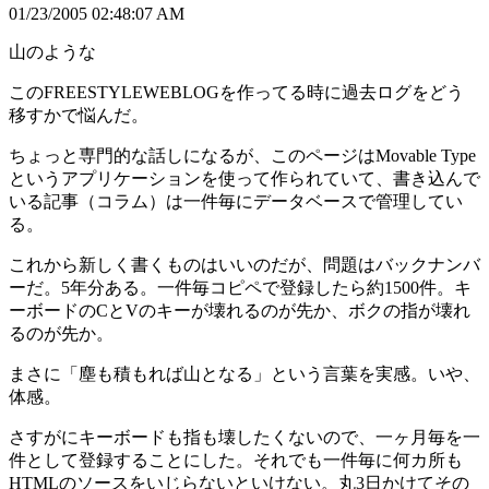
01/23/2005 02:48:07 AM
山のような
このFREESTYLEWEBLOGを作ってる時に過去ログをどう
移すかで悩んだ。
ちょっと専門的な話しになるが、このページはMovable Type
というアプリケーションを使って作られていて、書き込んで
いる記事（コラム）は一件毎にデータベースで管理してい
る。
これから新しく書くものはいいのだが、問題はバックナンバ
ーだ。5年分ある。一件毎コピペで登録したら約1500件。キ
ーボードのCとVのキーが壊れるのが先か、ボクの指が壊れ
るのが先か。
まさに「塵も積もれば山となる」という言葉を実感。いや、
体感。
さすがにキーボードも指も壊したくないので、一ヶ月毎を一
件として登録することにした。それでも一件毎に何カ所も
HTMLのソースをいじらないといけない。丸3日かけてその