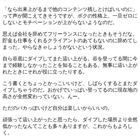
「なら出来上がるまで他のコンテンツ残しとけばいいのに」
って声が聞こえてきそうですが、ボクの性格上、一旦ゼロに
しないとモチベーションが上がらないようなのだ。
思えば会社を辞めてフリーランスになったときもそうだな。
貯金も仕事をくれるクライアントのあてもないのに辞めてし
まった。やらなきゃしょうがないという状況。
自ら谷底にダイブしてまた這い上がる。谷を登ってる間に今
まで経験しなかったことを知ることもある。無事に這い上が
れたときにそれが役に立ったりする。
こう書くとちょっとかっこいいけど、しばらくするとまたダ
イブしちゃうのだ。おかげでいっぱい登ってるのに現在地の
高さが全然変わっていない。んー。
ただのバカっぽいけど自分は楽しいからいいの。
頑張って這い上がったと思ったら、ダイブした場所より全然
低かったなんてことも多々ありますが、これからもよろし
く。