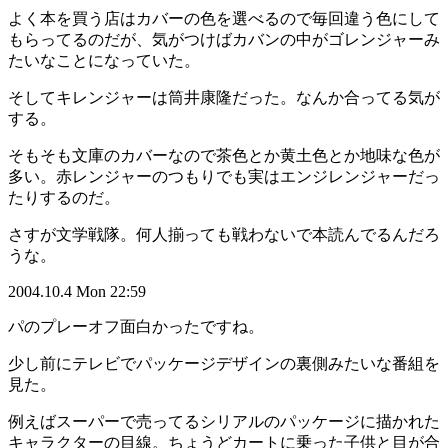
よく本を買う店はカバーの色を選べるので毎回違う色にして
もらってるのだが、気がつけばカバンの中がゴレンジャーみ
たいなことになっていた。
そしてキレンジャーは筒井康隆だった。なんか合ってる気が
する。
そもそも文庫のカバーなので茶色とか黄土色とか地味な色が
多い。赤レンジャーのつもりでも実はエンジレンジャーだっ
たりするのだ。
さすが文学戦隊。何人揃っても戦わないで本読んでるんだろ
うな。
2004.10.4 Mon 22:59
パのプレーオフ面白かったですね。
少し前にテレビでパッケージデザインの裏側みたいな番組を
見た。
例えばスーパーで売ってるシリアルのパッケージに描かれた
キャラクターの目線。ちょうどカートに乗った子供と目が合