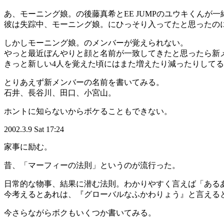
あ、モーニング娘。の後藤真希とEE JUMPのユウキくんが
彼は失踪中、モーニング娘。にひっそり入ってたと思ったの
しかしモーニング娘。のメンバーが覚えられない。
やっと最近ぼんやりと顔と名前が一致してきたと思ったら新
きっと新しい4人を覚えた頃にはまた増えたり減ったりして
とりあえず新メンバーの名前を書いてみる。
石井、長谷川、田口、小宮山。
ホントに知らないからボケることもできない。
2002.3.9 Sat 17:24
家事に励む。
昔、「マーフィーの法則」というのが流行った。
日常的な物事、結果に潜む法則。わかりやすく言えば「ある
今考えるとあれは、『グローバルなふかわりょう』と言える
今さらながらボクもいくつか書いてみる。