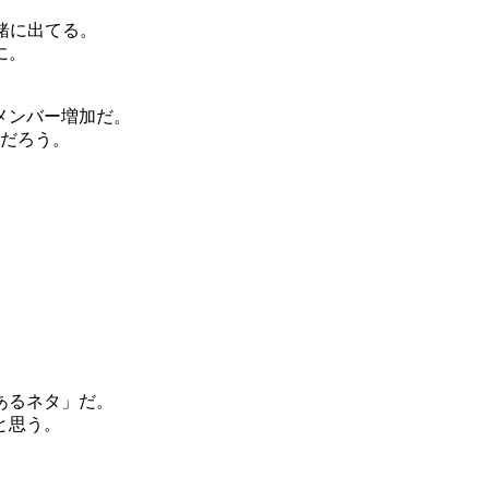
一緒に出てる。
に。
メンバー増加だ。
るだろう。
あるネタ」だ。
と思う。